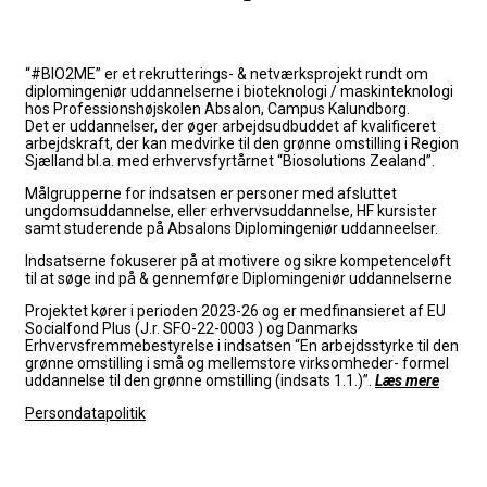
“#BIO2ME” er et rekrutterings- & netværksprojekt rundt om
diplomingeniør uddannelserne i bioteknologi / maskinteknologi
hos Professionshøjskolen Absalon, Campus Kalundborg.
Det er uddannelser, der øger arbejdsudbuddet af kvalificeret
arbejdskraft, der kan medvirke til den grønne omstilling i Region
Sjælland bl.a. med erhvervsfyrtårnet “Biosolutions Zealand”.
Målgrupperne for indsatsen er personer med afsluttet
ungdomsuddannelse, eller erhvervsuddannelse, HF kursister
samt studerende på Absalons Diplomingeniør uddanneelser.
Indsatserne fokuserer på at
motivere og sikre kompetenceløft
til at søge ind på & gennemføre Diplomingeniør uddannelserne
Projektet kører i perioden 2023-26 og er medfinansieret af EU
Socialfond Plus (J.r. SFO-22-0003 ) og Danmarks
Erhvervsfremmebestyrelse i indsatsen “En arbejdsstyrke til den
grønne omstilling i små og mellemstore virksomheder- formel
uddannelse til den grønne omstilling (indsats 1.1.)”.
Læs mere
Persondatapolitik