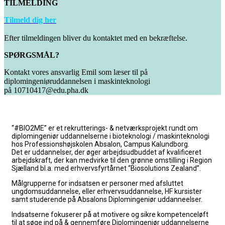
TILMELDING
Tilmeld dig her
Efter tilmeldingen bliver du kontaktet med en bekræftelse.
SPØRGSMÅL?
Kontakt vores ansvarlig Emil som læser til på
diplomingeniøruddannelsen i maskinteknologi
på 10710417@edu.pha.dk
“#BIO2ME” er et rekrutterings- & netværksprojekt rundt om
diplomingeniør uddannelserne i bioteknologi / maskinteknologi
hos Professionshøjskolen Absalon, Campus Kalundborg.
Det er uddannelser, der øger arbejdsudbuddet af kvalificeret
arbejdskraft, der kan medvirke til den grønne omstilling i Region
Sjælland bl.a. med erhvervsfyrtårnet “Biosolutions Zealand”.
Målgrupperne for indsatsen er personer med afsluttet
ungdomsuddannelse, eller erhvervsuddannelse, HF kursister
samt studerende på Absalons Diplomingeniør uddanneelser.
Indsatserne fokuserer på at
motivere og sikre kompetenceløft
til at søge ind på & gennemføre Diplomingeniør uddannelserne