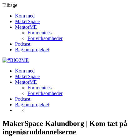
Tilbage
Kom med
MakerSpace
MentorME
For mentees
For virksomheder
Podcast
Bag om projektet
Kom med
MakerSpace
MentorME
For mentees
For virksomheder
Podcast
Bag om projektet
MakerSpace Kalundborg
| Kom tæt på
ingeniøruddannelserne