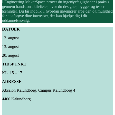
I Engineering MakerSpace prøver du ingeniørfagligheder i praksis
gennem hands-on aktiviteter, hvor du designer, bygger og tester
løsninger. Du får indblik i, hvordan ingeniører arbejder, og mulighed
for at afprøve dine interesser, der kan hjælpe dig i dit
uddannelsesvalg.
DATOER
12. august
13. august
20. august
TIDSPUNKT
KL. 15 – 17
ADRESSE
Absalon Kalundborg, Campus Kalundborg 4
4400 Kalundborg