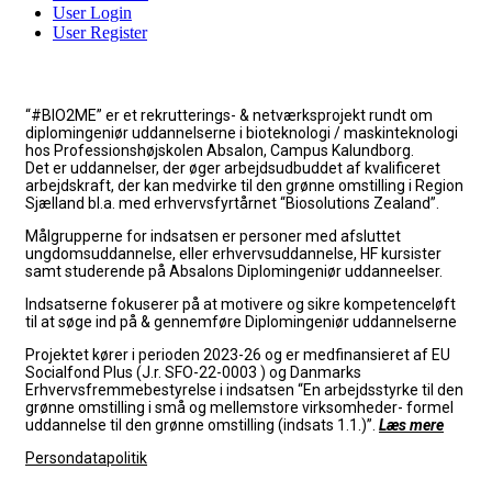
User Login
User Register
“#BIO2ME” er et rekrutterings- & netværksprojekt rundt om
diplomingeniør uddannelserne i bioteknologi / maskinteknologi
hos Professionshøjskolen Absalon, Campus Kalundborg.
Det er uddannelser, der øger arbejdsudbuddet af kvalificeret
arbejdskraft, der kan medvirke til den grønne omstilling i Region
Sjælland bl.a. med erhvervsfyrtårnet “Biosolutions Zealand”.
Målgrupperne for indsatsen er personer med afsluttet
ungdomsuddannelse, eller erhvervsuddannelse, HF kursister
samt studerende på Absalons Diplomingeniør uddanneelser.
Indsatserne fokuserer på at
motivere og sikre kompetenceløft
til at søge ind på & gennemføre Diplomingeniør uddannelserne
Projektet kører i perioden 2023-26 og er medfinansieret af EU
Socialfond Plus (J.r. SFO-22-0003 ) og Danmarks
Erhvervsfremmebestyrelse i indsatsen “En arbejdsstyrke til den
grønne omstilling i små og mellemstore virksomheder- formel
uddannelse til den grønne omstilling (indsats 1.1.)”.
Læs mere
Persondatapolitik