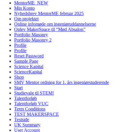
MentorME_NEW
Min Konto
Nyhedsbrev MentorME februar 2025
Om projektet
Online infomøde om ingeniøruddannelserne
Oplev MakerSpace til “Mød Absalon”
Portfolio Masonry
Portfolio Masonry 2
Profile
Profile
Reset Password
Sample Page
Science Kapital
ScienceKapital
Shop
SMV Mentor ordning for 1. års ingeniørstuderende
Start
Studievalg til STEM!
Talentforløb
Talentforløb VUC
Term Conditions
TEST MAKERSPACE
Testside
UK Summary
User Account