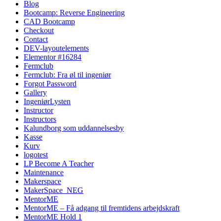
Blog
Bootcamp: Reverse Engineering
CAD Bootcamp
Checkout
Contact
DEV-layoutelements
Elementor #16284
Fermclub
Fermclub: Fra øl til ingeniør
Forgot Password
Gallery
IngeniørLysten
Instructor
Instructors
Kalundborg som uddannelsesby
Kasse
Kurv
logotest
LP Become A Teacher
Maintenance
Makerspace
MakerSpace_NEG
MentorME
MentorME – Få adgang til fremtidens arbejdskraft
MentorME Hold 1