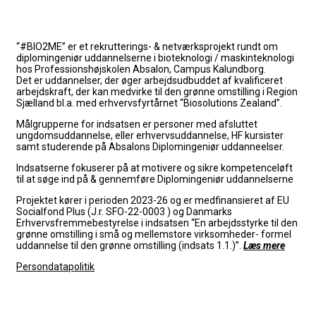
“#BIO2ME” er et rekrutterings- & netværksprojekt rundt om
diplomingeniør uddannelserne i bioteknologi / maskinteknologi
hos Professionshøjskolen Absalon, Campus Kalundborg.
Det er uddannelser, der øger arbejdsudbuddet af kvalificeret
arbejdskraft, der kan medvirke til den grønne omstilling i Region
Sjælland bl.a. med erhvervsfyrtårnet “Biosolutions Zealand”.
Målgrupperne for indsatsen er personer med afsluttet
ungdomsuddannelse, eller erhvervsuddannelse, HF kursister
samt studerende på Absalons Diplomingeniør uddanneelser.
Indsatserne fokuserer på at
motivere og sikre kompetenceløft
til at søge ind på & gennemføre Diplomingeniør uddannelserne
Projektet kører i perioden 2023-26 og er medfinansieret af EU
Socialfond Plus (J.r. SFO-22-0003 ) og Danmarks
Erhvervsfremmebestyrelse i indsatsen “En arbejdsstyrke til den
grønne omstilling i små og mellemstore virksomheder- formel
uddannelse til den grønne omstilling (indsats 1.1.)”.
Læs mere
Persondatapolitik