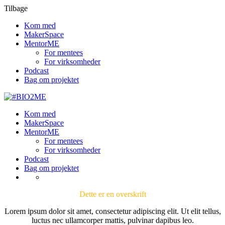
Tilbage
Kom med
MakerSpace
MentorME
For mentees
For virksomheder
Podcast
Bag om projektet
Kom med
MakerSpace
MentorME
For mentees
For virksomheder
Podcast
Bag om projektet
Dette er en overskrift
Lorem ipsum dolor sit amet, consectetur adipiscing elit. Ut elit tellus,
luctus nec ullamcorper mattis, pulvinar dapibus leo.