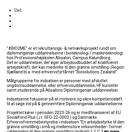
Del:
“#BIO2ME” er et rekrutterings- & netværksprojekt rundt om
diplomingeniør uddannelserne i bioteknologi / maskinteknologi
hos Professionshøjskolen Absalon, Campus Kalundborg.
Det er uddannelser, der øger arbejdsudbuddet af kvalificeret
arbejdskraft, der kan medvirke til den grønne omstilling i Region
Sjælland bl.a. med erhvervsfyrtårnet “Biosolutions Zealand”.
Målgrupperne for indsatsen er personer med afsluttet
ungdomsuddannelse, eller erhvervsuddannelse, HF kursister
samt studerende på Absalons Diplomingeniør uddanneelser.
Indsatserne fokuserer på at
motivere og sikre kompetenceløft
til at søge ind på & gennemføre Diplomingeniør uddannelserne
Projektet kører i perioden 2023-26 og er medfinansieret af EU
Socialfond Plus (J.r. SFO-22-0003 ) og Danmarks
Erhvervsfremmebestyrelse i indsatsen “En arbejdsstyrke til den
grønne omstilling i små og mellemstore virksomheder- formel
uddannelse til den grønne omstilling (indsats 1.1.)”.
Læs mere