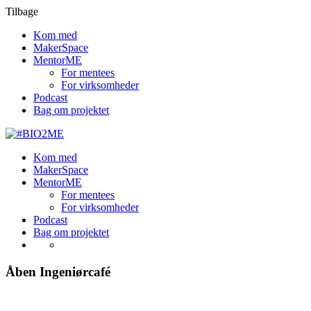
Tilbage
Kom med
MakerSpace
MentorME
For mentees
For virksomheder
Podcast
Bag om projektet
Kom med
MakerSpace
MentorME
For mentees
For virksomheder
Podcast
Bag om projektet
Åben Ingeniørcafé