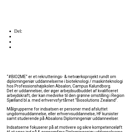
Del:
“#BIO2ME” er et rekrutterings- & netværksprojekt rundt om
diplomingeniør uddannelserne i bioteknologi / maskinteknologi
hos Professionshøjskolen Absalon, Campus Kalundborg.
Det er uddannelser, der øger arbejdsudbuddet af kvalificeret
arbejdskraft, der kan medvirke til den grønne omstilling i Region
Sjælland bl.a. med erhvervsfyrtårnet “Biosolutions Zealand”.
Målgrupperne for indsatsen er personer med afsluttet
ungdomsuddannelse, eller erhvervsuddannelse, HF kursister
samt studerende på Absalons Diplomingeniør uddanneelser.
Indsatserne fokuserer på at
motivere og sikre kompetenceløft