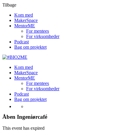
Tilbage
Kom med
MakerSpace
MentorME
For mentees
For virksomheder
Podcast
Bag om projektet
Kom med
MakerSpace
MentorME
For mentees
For virksomheder
Podcast
Bag om projektet
Åben Ingeniørcafé
This event has expired