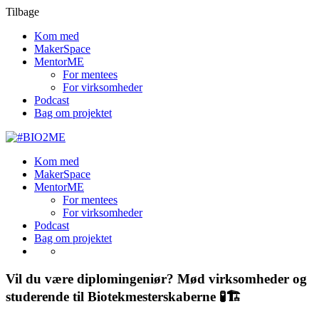
Tilbage
Kom med
MakerSpace
MentorME
For mentees
For virksomheder
Podcast
Bag om projektet
Kom med
MakerSpace
MentorME
For mentees
For virksomheder
Podcast
Bag om projektet
Vil du være diplomingeniør? Mød virksomheder og
studerende til Biotekmesterskaberne 🧪🏗️