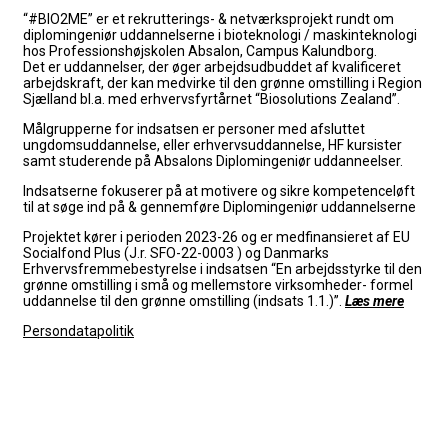
“#BIO2ME” er et rekrutterings- & netværksprojekt rundt om
diplomingeniør uddannelserne i bioteknologi / maskinteknologi
hos Professionshøjskolen Absalon, Campus Kalundborg.
Det er uddannelser, der øger arbejdsudbuddet af kvalificeret
arbejdskraft, der kan medvirke til den grønne omstilling i Region
Sjælland bl.a. med erhvervsfyrtårnet “Biosolutions Zealand”.
Målgrupperne for indsatsen er personer med afsluttet
ungdomsuddannelse, eller erhvervsuddannelse, HF kursister
samt studerende på Absalons Diplomingeniør uddanneelser.
Indsatserne fokuserer på at
motivere og sikre kompetenceløft
til at søge ind på & gennemføre Diplomingeniør uddannelserne
Projektet kører i perioden 2023-26 og er medfinansieret af EU
Socialfond Plus (J.r. SFO-22-0003 ) og Danmarks
Erhvervsfremmebestyrelse i indsatsen “En arbejdsstyrke til den
grønne omstilling i små og mellemstore virksomheder- formel
uddannelse til den grønne omstilling (indsats 1.1.)”.
Læs mere
Persondatapolitik