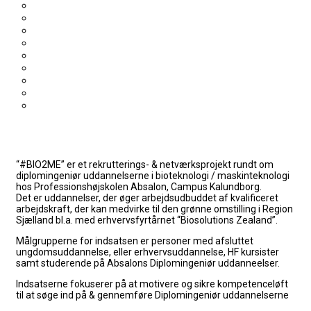
“#BIO2ME” er et rekrutterings- & netværksprojekt rundt om
diplomingeniør uddannelserne i bioteknologi / maskinteknologi
hos Professionshøjskolen Absalon, Campus Kalundborg.
Det er uddannelser, der øger arbejdsudbuddet af kvalificeret
arbejdskraft, der kan medvirke til den grønne omstilling i Region
Sjælland bl.a. med erhvervsfyrtårnet “Biosolutions Zealand”.
Målgrupperne for indsatsen er personer med afsluttet
ungdomsuddannelse, eller erhvervsuddannelse, HF kursister
samt studerende på Absalons Diplomingeniør uddanneelser.
Indsatserne fokuserer på at
motivere og sikre kompetenceløft
til at søge ind på & gennemføre Diplomingeniør uddannelserne