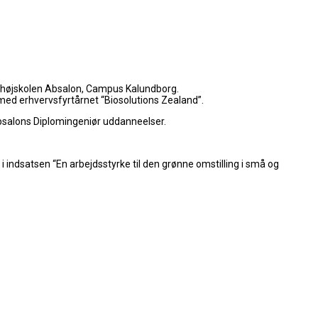
nshøjskolen Absalon, Campus Kalundborg.
. med erhvervsfyrtårnet “Biosolutions Zealand”.
bsalons Diplomingeniør uddanneelser.
indsatsen “En arbejdsstyrke til den grønne omstilling i små og