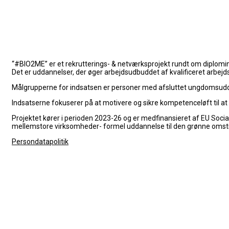
“#BIO2ME” er et rekrutterings- & netværksprojekt rundt om diplom
Det er uddannelser, der øger arbejdsudbuddet af kvalificeret arbejds
Målgrupperne for indsatsen er personer med afsluttet ungdomsudd
Indsatserne fokuserer på at
motivere og sikre kompetenceløft til 
Projektet kører i perioden 2023-26 og er medfinansieret af EU Soci
mellemstore virksomheder- formel uddannelse til den grønne omstill
Persondatapolitik