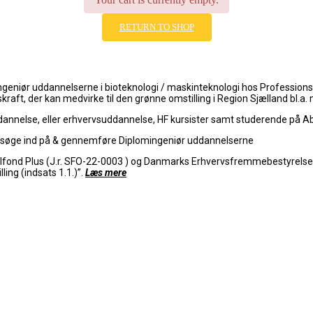
RETURN TO SHOP
ingeniør uddannelserne i bioteknologi / maskinteknologi hos Professio
kraft, der kan medvirke til den grønne omstilling i Region Sjælland bl.a
annelse, eller erhvervsuddannelse, HF kursister samt studerende på A
at søge ind på & gennemføre Diplomingeniør uddannelserne
alfond Plus (J.r. SFO-22-0003 ) og Danmarks Erhvervsfremmebestyrelse i 
ing (indsats 1.1.)”.
Læs mere