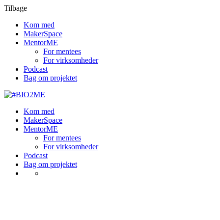
Tilbage
Kom med
MakerSpace
MentorME
For mentees
For virksomheder
Podcast
Bag om projektet
Kom med
MakerSpace
MentorME
For mentees
For virksomheder
Podcast
Bag om projektet
Kurv