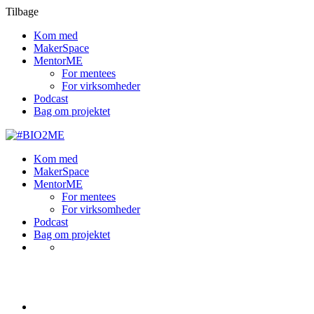
Tilbage
Kom med
MakerSpace
MentorME
For mentees
For virksomheder
Podcast
Bag om projektet
Kom med
MakerSpace
MentorME
For mentees
For virksomheder
Podcast
Bag om projektet
Portfolio Masonry