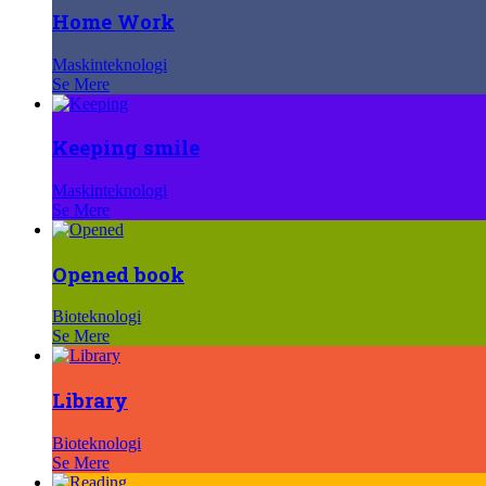
Home Work
Maskinteknologi
Se Mere
Keeping smile
Maskinteknologi
Se Mere
Opened book
Bioteknologi
Se Mere
Library
Bioteknologi
Se Mere