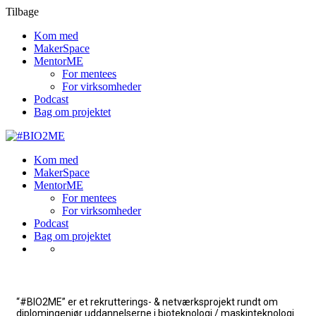
Tilbage
Kom med
MakerSpace
MentorME
For mentees
For virksomheder
Podcast
Bag om projektet
Kom med
MakerSpace
MentorME
For mentees
For virksomheder
Podcast
Bag om projektet
“#BIO2ME” er et rekrutterings- & netværksprojekt rundt om
diplomingeniør uddannelserne i bioteknologi / maskinteknologi