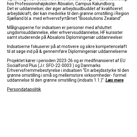
hos Professionshøjskolen Absalon, Campus Kalundborg.
Det er uddannelser, der øger arbejdsudbuddet af kvalificeret
arbejdskraft, der kan medvirke til den grønne omstilling i Region
Sjælland bl.a. med erhvervsfyrtårnet “Biosolutions Zealand”.
Målgrupperne for indsatsen er personer med afsluttet
ungdomsuddannelse, eller erhvervsuddannelse, HF kursister
samt studerende på Absalons Diplomingeniør uddanneelser.
Indsatserne fokuserer på at
motivere og sikre kompetenceløft
til at søge ind på & gennemføre Diplomingeniør uddannelserne
Projektet kører i perioden 2023-26 og er medfinansieret af EU
Socialfond Plus (J.r. SFO-22-0003 ) og Danmarks
Erhvervsfremmebestyrelse i indsatsen “En arbejdsstyrke til den
grønne omstilling i små og mellemstore virksomheder- formel
uddannelse til den grønne omstilling (indsats 1.1.)”.
Læs mere
Persondatapolitik