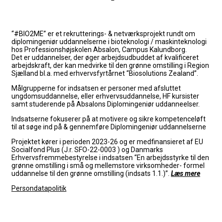
“#BIO2ME” er et rekrutterings- & netværksprojekt rundt om
diplomingeniør uddannelserne i bioteknologi / maskinteknologi
hos Professionshøjskolen Absalon, Campus Kalundborg.
Det er uddannelser, der øger arbejdsudbuddet af kvalificeret
arbejdskraft, der kan medvirke til den grønne omstilling i Region
Sjælland bl.a. med erhvervsfyrtårnet “Biosolutions Zealand”.
Målgrupperne for indsatsen er personer med afsluttet
ungdomsuddannelse, eller erhvervsuddannelse, HF kursister
samt studerende på Absalons Diplomingeniør uddanneelser.
Indsatserne fokuserer på at
motivere og sikre kompetenceløft
til at søge ind på & gennemføre Diplomingeniør uddannelserne
Projektet kører i perioden 2023-26 og er medfinansieret af EU
Socialfond Plus (J.r. SFO-22-0003 ) og Danmarks
Erhvervsfremmebestyrelse i indsatsen “En arbejdsstyrke til den
grønne omstilling i små og mellemstore virksomheder- formel
uddannelse til den grønne omstilling (indsats 1.1.)”.
Læs mere
Persondatapolitik