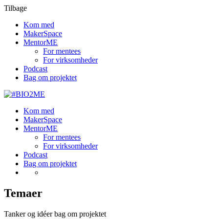
Tilbage
Kom med
MakerSpace
MentorME
For mentees
For virksomheder
Podcast
Bag om projektet
Kom med
MakerSpace
MentorME
For mentees
For virksomheder
Podcast
Bag om projektet
Temaer
Tanker og idéer bag om projektet