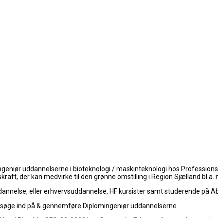
ingeniør uddannelserne i bioteknologi / maskinteknologi hos Professio
kraft, der kan medvirke til den grønne omstilling i Region Sjælland bl.a
annelse, eller erhvervsuddannelse, HF kursister samt studerende på A
at søge ind på & gennemføre Diplomingeniør uddannelserne