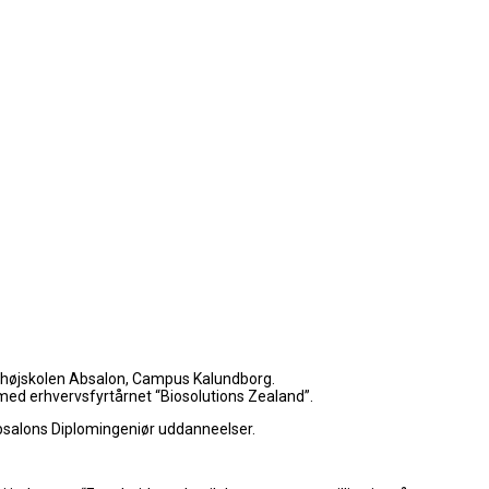
nshøjskolen Absalon, Campus Kalundborg.
. med erhvervsfyrtårnet “Biosolutions Zealand”.
bsalons Diplomingeniør uddanneelser.