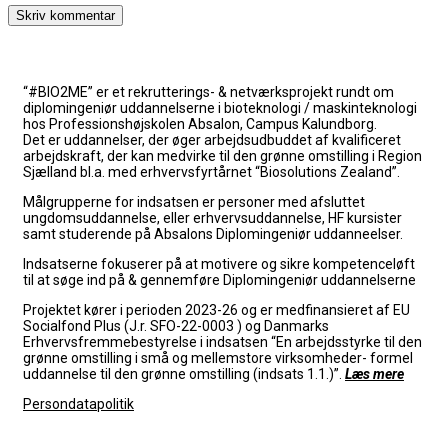
“#BIO2ME” er et rekrutterings- & netværksprojekt rundt om
diplomingeniør uddannelserne i bioteknologi / maskinteknologi
hos Professionshøjskolen Absalon, Campus Kalundborg.
Det er uddannelser, der øger arbejdsudbuddet af kvalificeret
arbejdskraft, der kan medvirke til den grønne omstilling i Region
Sjælland bl.a. med erhvervsfyrtårnet “Biosolutions Zealand”.
Målgrupperne for indsatsen er personer med afsluttet
ungdomsuddannelse, eller erhvervsuddannelse, HF kursister
samt studerende på Absalons Diplomingeniør uddanneelser.
Indsatserne fokuserer på at
motivere og sikre kompetenceløft
til at søge ind på & gennemføre Diplomingeniør uddannelserne
Projektet kører i perioden 2023-26 og er medfinansieret af EU
Socialfond Plus (J.r. SFO-22-0003 ) og Danmarks
Erhvervsfremmebestyrelse i indsatsen “En arbejdsstyrke til den
grønne omstilling i små og mellemstore virksomheder- formel
uddannelse til den grønne omstilling (indsats 1.1.)”.
Læs mere
Persondatapolitik