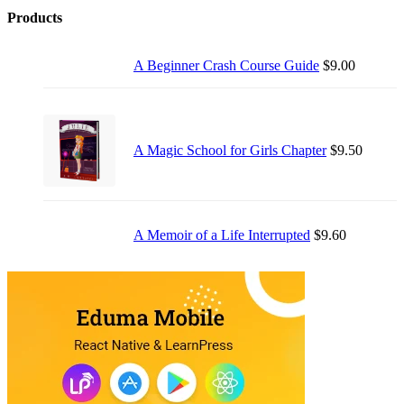
enim
Products
id…
A Beginner Crash Course Guide
$
9.00
A Magic School for Girls Chapter
$
9.50
A Memoir of a Life Interrupted
$
9.60