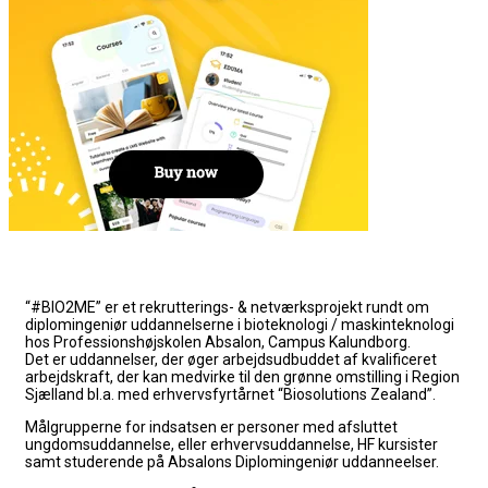
“#BIO2ME” er et rekrutterings- & netværksprojekt rundt om
diplomingeniør uddannelserne i bioteknologi / maskinteknologi
hos Professionshøjskolen Absalon, Campus Kalundborg.
Det er uddannelser, der øger arbejdsudbuddet af kvalificeret
arbejdskraft, der kan medvirke til den grønne omstilling i Region
Sjælland bl.a. med erhvervsfyrtårnet “Biosolutions Zealand”.
Målgrupperne for indsatsen er personer med afsluttet
ungdomsuddannelse, eller erhvervsuddannelse, HF kursister
samt studerende på Absalons Diplomingeniør uddanneelser.