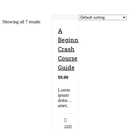
Accessories
Showing all 7 results
A
Beginner
Crash
Course
Guide
$
9.00
Lorem
ipsum
dolor sit
amet,
consectetur
adipiscing
elit.
Maecenas
ADD