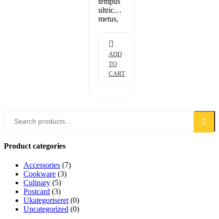
tempus
orci
ultrices
efficitur…
metus,
eget
volutpat
nunc
placerat
ADD
nec.
TO
Donec
CART
porta,
elit
vitae
hendrerit
Search
cursus,
Search
for:
ex
metus
porta
Product categories
purus,
quis
Accessories
(7)
imperdiet
Cookware
(3)
augue
Culinary
(5)
arcu sed
Postcard
(3)
erat.
Ukategoriseret
(0)
Donec
Uncategorized
(0)
dignissim