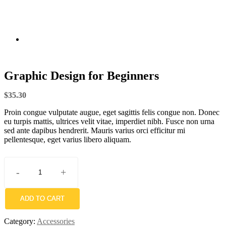
Shop
Graphic Design for Beginners
$
35.30
Proin congue vulputate augue, eget sagittis felis congue non. Donec
eu turpis mattis, ultrices velit vitae, imperdiet nibh. Fusce non urna
sed ante dapibus hendrerit. Mauris varius orci efficitur mi
pellentesque, eget varius libero aliquam.
-
+
Graphic
Design
for
ADD TO CART
Beginners
quantity
Category:
Accessories