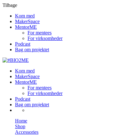
Tilbage
Kom med
MakerSpace
MentorME
For mentees
For virksomheder
Podcast
Bag om projektet
Kom med
MakerSpace
MentorME
For mentees
For virksomheder
Podcast
Bag om projektet
Home
Shop
Accessories
Graphic Design for Beginners