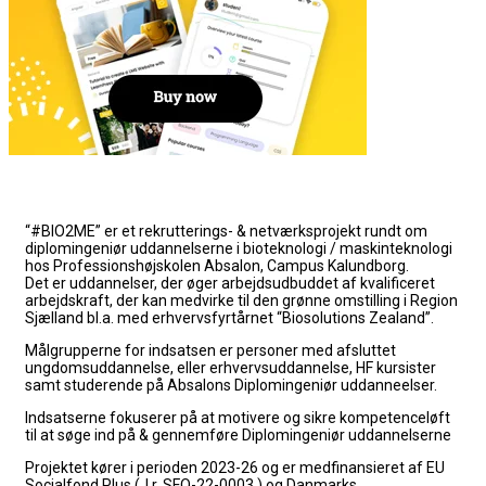
“#BIO2ME” er et rekrutterings- & netværksprojekt rundt om
diplomingeniør uddannelserne i bioteknologi / maskinteknologi
hos Professionshøjskolen Absalon, Campus Kalundborg.
Det er uddannelser, der øger arbejdsudbuddet af kvalificeret
arbejdskraft, der kan medvirke til den grønne omstilling i Region
Sjælland bl.a. med erhvervsfyrtårnet “Biosolutions Zealand”.
Målgrupperne for indsatsen er personer med afsluttet
ungdomsuddannelse, eller erhvervsuddannelse, HF kursister
samt studerende på Absalons Diplomingeniør uddanneelser.
Indsatserne fokuserer på at
motivere og sikre kompetenceløft
til at søge ind på & gennemføre Diplomingeniør uddannelserne
Projektet kører i perioden 2023-26 og er medfinansieret af EU
Socialfond Plus (J.r. SFO-22-0003 ) og Danmarks