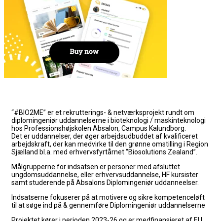
“#BIO2ME” er et rekrutterings- & netværksprojekt rundt om
diplomingeniør uddannelserne i bioteknologi / maskinteknologi
hos Professionshøjskolen Absalon, Campus Kalundborg.
Det er uddannelser, der øger arbejdsudbuddet af kvalificeret
arbejdskraft, der kan medvirke til den grønne omstilling i Region
Sjælland bl.a. med erhvervsfyrtårnet “Biosolutions Zealand”.
Målgrupperne for indsatsen er personer med afsluttet
ungdomsuddannelse, eller erhvervsuddannelse, HF kursister
samt studerende på Absalons Diplomingeniør uddanneelser.
Indsatserne fokuserer på at
motivere og sikre kompetenceløft
til at søge ind på & gennemføre Diplomingeniør uddannelserne
Projektet kører i perioden 2023-26 og er medfinansieret af EU