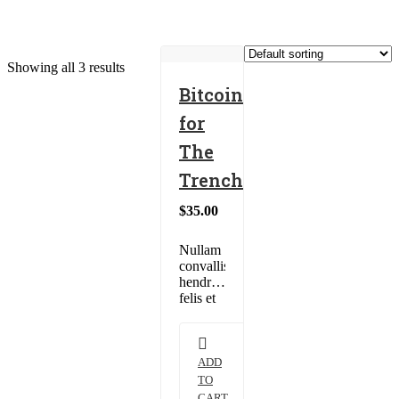
Cookware
Showing all 3 results
Bitcoin
for
The
Trenches
$
35.00
Nullam
convallis
hendrerit
felis et
sollicitudin.
Nullam
molestie
dapibus
ADD
ultrices.
TO
Nullam
CART