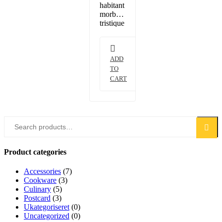
habitant
morbi
tristique
senectus
et netus
et
malesuada
ADD
fames
TO
ac
CART
turpis
egestas.
Vestibulum
tortor
Search
quam,
Search
for:
feugiat
vitae,
ultricies
Product categories
eget,
tempor
Accessories
(7)
sit amet,
Cookware
(3)
ante.
Culinary
(5)
Donec
Postcard
(3)
eu
Ukategoriseret
(0)
libero
Uncategorized
(0)
sit