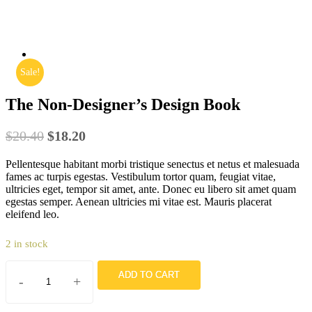
Shop
Sale!
The Non-Designer’s Design Book
$
20.40
$
18.20
Pellentesque habitant morbi tristique senectus et netus et malesuada
fames ac turpis egestas. Vestibulum tortor quam, feugiat vitae,
ultricies eget, tempor sit amet, ante. Donec eu libero sit amet quam
egestas semper. Aenean ultricies mi vitae est. Mauris placerat
eleifend leo.
2 in stock
ADD TO CART
-
+
The
Non-
Designer's