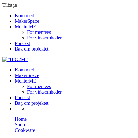
Tilbage
Kom med
MakerSpace
MentorME
For mentees
For virksomheder
Podcast
Bag om projektet
Kom med
MakerSpace
MentorME
For mentees
For virksomheder
Podcast
Bag om projektet
Home
Shop
Cookware
The Non-Designer’s Design Book