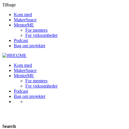
Tilbage
Kom med
MakerSpace
MentorME
For mentees
For virksomheder
Podcast
Bag om projektet
Kom med
MakerSpace
MentorME
For mentees
For virksomheder
Podcast
Bag om projektet
LP Become A Teacher
Search