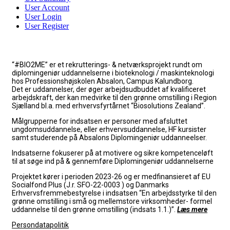
User Account
User Login
User Register
“#BIO2ME” er et rekrutterings- & netværksprojekt rundt om
diplomingeniør uddannelserne i bioteknologi / maskinteknologi
hos Professionshøjskolen Absalon, Campus Kalundborg.
Det er uddannelser, der øger arbejdsudbuddet af kvalificeret
arbejdskraft, der kan medvirke til den grønne omstilling i Region
Sjælland bl.a. med erhvervsfyrtårnet “Biosolutions Zealand”.
Målgrupperne for indsatsen er personer med afsluttet
ungdomsuddannelse, eller erhvervsuddannelse, HF kursister
samt studerende på Absalons Diplomingeniør uddanneelser.
Indsatserne fokuserer på at
motivere og sikre kompetenceløft
til at søge ind på & gennemføre Diplomingeniør uddannelserne
Projektet kører i perioden 2023-26 og er medfinansieret af EU
Socialfond Plus (J.r. SFO-22-0003 ) og Danmarks
Erhvervsfremmebestyrelse i indsatsen “En arbejdsstyrke til den
grønne omstilling i små og mellemstore virksomheder- formel
uddannelse til den grønne omstilling (indsats 1.1.)”.
Læs mere
Persondatapolitik