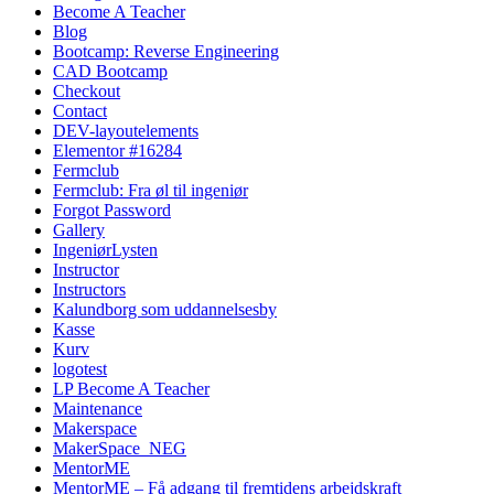
Become A Teacher
Blog
Bootcamp: Reverse Engineering
CAD Bootcamp
Checkout
Contact
DEV-layoutelements
Elementor #16284
Fermclub
Fermclub: Fra øl til ingeniør
Forgot Password
Gallery
IngeniørLysten
Instructor
Instructors
Kalundborg som uddannelsesby
Kasse
Kurv
logotest
LP Become A Teacher
Maintenance
Makerspace
MakerSpace_NEG
MentorME
MentorME – Få adgang til fremtidens arbejdskraft