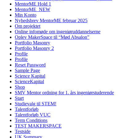
MentorME Hold 1
MentorME_NEW
Min Konto
Nyhedsbrev MentorME februar 2025
Om projektet
Online infomøde om ingeniøruddannelserne
Oplev MakerSpace til “Mød Absalon”
Portfolio Masonry
Portfolio Masonry 2
Profile
Profile
Reset Password
Sample Page
Science Kapital
ScienceKapital
Shop
SMV Mentor ordning for 1. års ingeniørstuderende
Start
Studievalg til STEM!
Talentforløb
Talentforløb VUC
Term Conditions
TEST MAKERSPACE
Testside
UK Summary