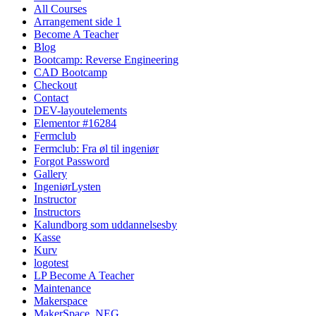
All Courses
Arrangement side 1
Become A Teacher
Blog
Bootcamp: Reverse Engineering
CAD Bootcamp
Checkout
Contact
DEV-layoutelements
Elementor #16284
Fermclub
Fermclub: Fra øl til ingeniør
Forgot Password
Gallery
IngeniørLysten
Instructor
Instructors
Kalundborg som uddannelsesby
Kasse
Kurv
logotest
LP Become A Teacher
Maintenance
Makerspace
MakerSpace_NEG