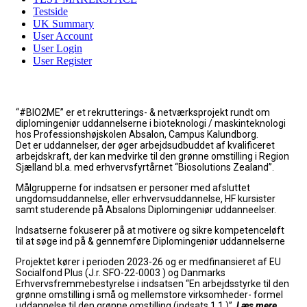
Testside
UK Summary
User Account
User Login
User Register
“#BIO2ME” er et rekrutterings- & netværksprojekt rundt om
diplomingeniør uddannelserne i bioteknologi / maskinteknologi
hos Professionshøjskolen Absalon, Campus Kalundborg.
Det er uddannelser, der øger arbejdsudbuddet af kvalificeret
arbejdskraft, der kan medvirke til den grønne omstilling i Region
Sjælland bl.a. med erhvervsfyrtårnet “Biosolutions Zealand”.
Målgrupperne for indsatsen er personer med afsluttet
ungdomsuddannelse, eller erhvervsuddannelse, HF kursister
samt studerende på Absalons Diplomingeniør uddanneelser.
Indsatserne fokuserer på at
motivere og sikre kompetenceløft
til at søge ind på & gennemføre Diplomingeniør uddannelserne
Projektet kører i perioden 2023-26 og er medfinansieret af EU
Socialfond Plus (J.r. SFO-22-0003 ) og Danmarks
Erhvervsfremmebestyrelse i indsatsen “En arbejdsstyrke til den
grønne omstilling i små og mellemstore virksomheder- formel
uddannelse til den grønne omstilling (indsats 1.1.)”.
Læs mere