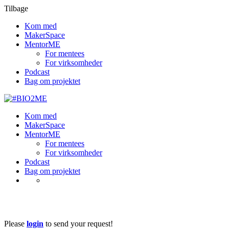
Tilbage
Kom med
MakerSpace
MentorME
For mentees
For virksomheder
Podcast
Bag om projektet
Kom med
MakerSpace
MentorME
For mentees
For virksomheder
Podcast
Bag om projektet
Become A Teacher
Please
login
to send your request!