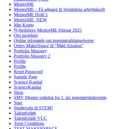
MentorME
MentorME – Få adgang til fremtidens arbejdskraft
MentorME Hold 1
MentorME_NEW
Min Konto
Nyhedsbrev MentorME februar 2025
Om projektet
Online infomøde om ingeniøruddannelserne
Oplev MakerSpace til “Mød Absalon”
Portfolio Masonry
Portfolio Masonry 2
Profile
Profile
Reset Password
Sample Page
Science Kapital
ScienceKapital
Shop
SMV Mentor ordning for 1. års ingeniørstuderende
Start
Studievalg til STEM!
Talentforløb
Talentforløb VUC
Term Conditions
TEST MAKERSPACE